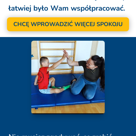
łatwiej było Wam współpracować.
CHCĘ WPROWADZIĆ WIĘCEJ SPOKOJU