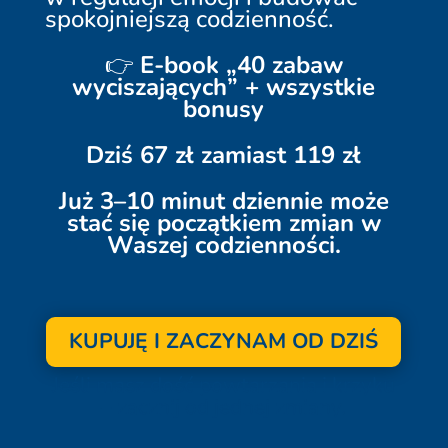
spokojniejszą codzienność.
👉
E-book „40 zabaw
wyciszających” + wszystkie
bonusy
Dziś 67 zł zamiast 119 zł
Już 3–10 minut dziennie może
stać się początkiem zmian w
Waszej codzienności.
KUPUJĘ I ZACZYNAM OD DZIŚ
Jeśli masz dość powtarzania i krzyku
– zacznij od jednej zmiany.