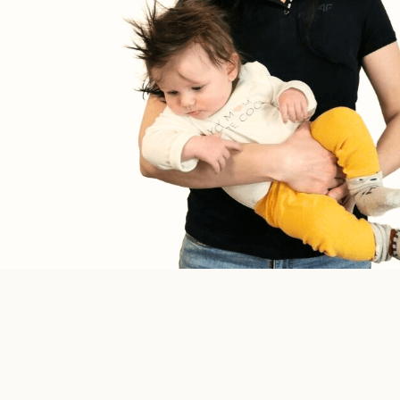
,,,,,,,,,,,,,,,,,,,,,,,,,,,,,,,,,,,,,,,,,,,
……………………………………………………………………………………………………
…………………………………………………..gggggggggggggggggggggggg
ggggggggggggggggggggggggggggggggggggggggggggggg
ggggggggggggggggggggggggggggggggggggggggggggggg
ggggggggggggggggggggggggggggggggggggggggggggggg
gm CSS to this text in the module Advanced settings.