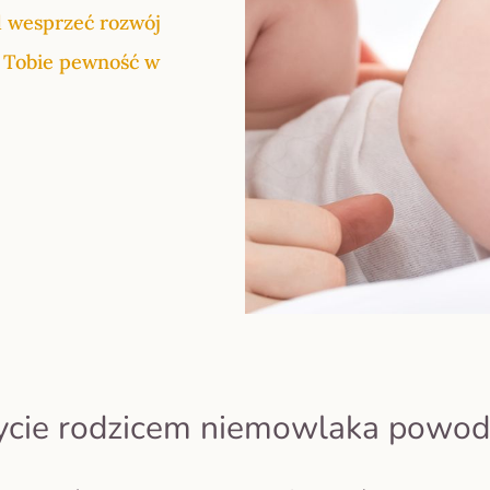
d wesprzeć rozwój
a Tobie pewność w
ycie rodzicem niemowlaka powod