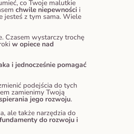
zumieć, co Twoje malutkie
zasem
chwile niepewności
i
że jesteś z tym sama. Wiele
e. Czasem wystarczy trochę
roki
w opiece nad
ka i jednocześnie pomagać
zmienić podejścia do tych
Razem zamienimy Twoją
pierania jego rozwoju
.
, ale także narzędzia do
 fundamenty do rozwoju i