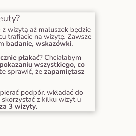
euty?
e z wizytą aż maluszek będzie
u trafiacie na wizytę. Zawsze
em
badanie, wskazówki
.
cznie płakać
?
Chciałabym
pokazaniu wszystkiego, co
że sprawić, że
zapamiętasz
wspierać podpór, wkładać do
skorzystać z kilku wizyt u
za 3 wizyty.