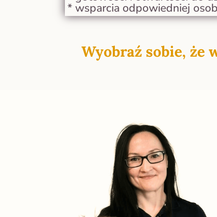
* wsparcia odpowiedniej osob
Wyobraź sobie, że w
……………………………………………………………………………………………………
…………………………………………………………………………………………………..Your c
Edit or remove this text inline or in the module Content setti
every aspect of this content in the module Design settings a
……………………………………………………………………………………………………
……………………………………………………………………………………………………………………….,,,,,,