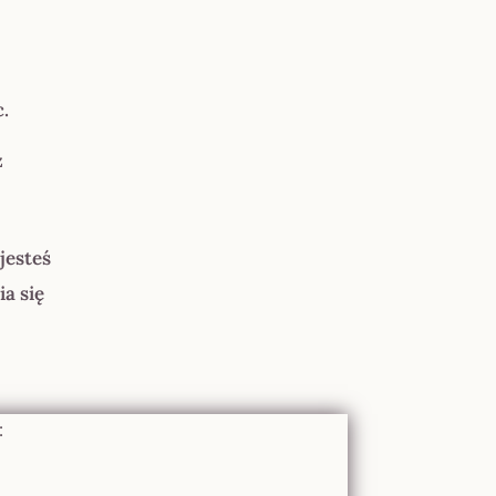
c.
z
jesteś
a się
: