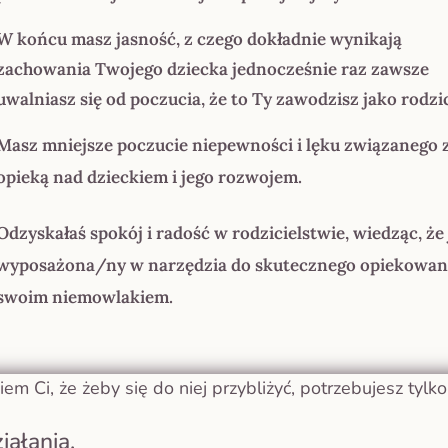
W końcu masz jasność, z czego dokładnie wynikają
zachowania Twojego dziecka jednocześnie raz zawsze
uwalniasz się od poczucia, że to Ty zawodzisz jako rodzi
Masz mniejsze poczucie niepewności i lęku związanego 
opieką nad dzieckiem i jego rozwojem.
Odzyskałaś spokój i radość w rodzicielstwie, wiedząc, że 
wyposażona/ny w narzędzia do skutecznego opiekowani
swoim niemowlakiem.
m Ci, że żeby się do niej przybliżyć, potrzebujesz tylko
iałania,