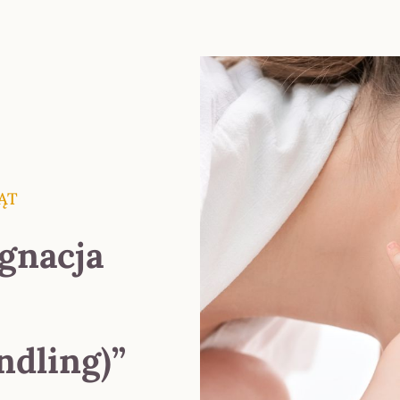
Your content goes here. E
settings. You can also st
settings and even apply 
ĄT
gnacja
ndling)”