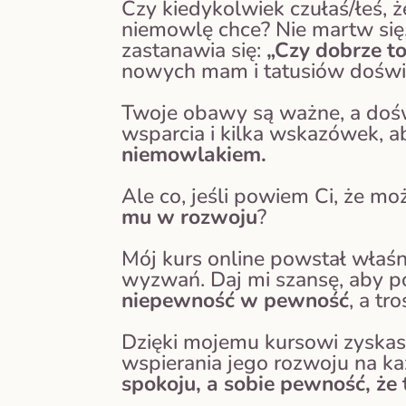
Czy kiedykolwiek czułaś/łeś, ż
niemowlę chce? Nie martw się
zastanawia się:
„Czy dobrze to
nowych mam i tatusiów doświ
Twoje obawy są ważne, a dośw
wsparcia i kilka wskazówek, a
niemowlakiem.
Ale co, jeśli powiem Ci, że m
mu w rozwoju
?
Mój kurs online powstał właśn
wyzwań. Daj mi szansę, aby po
niepewność w pewność
, a t
Dzięki mojemu kursowi zyskas
wspierania jego rozwoju na k
spokoju, a sobie pewność, że t