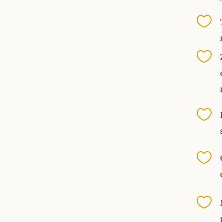




