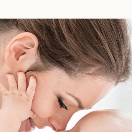
dit or remove this text inline or in the module Content
yle every aspect of this content in the module Design
custom CSS to this text in the module Advanced settings.