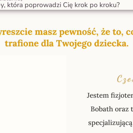
y, która poprowadzi Cię krok po kroku?
reszcie masz pewność, że to, co 
trafione dla Twojego dziecka.
Cze
Jestem fizjot
………………………………………
ontent goes here.
Bobath oraz t
ngs. You can also style
nd even apply
specjalizując
………………………………………
,,,,,,,,,,,,,,,,,,,,,,