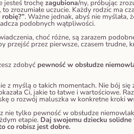
e jesteś trochę
zagubiona
/ny, próbując zro
, to zrozumiałe uczucie. Każdy rodzic ma c
 robię?”
. Ważne jednak, abyś nie myślała, 
adcza podobnych wątpliwości.
iadczenia, choć różne, są zarazem podobn
by przejść przez pierwsze, czasem trudne, k
ożesz zdobyć
pewność w obsłudze niemowla
ie z myślą o takich momentach. Nie bój się 
kazała Ci, jakie to łatwe i wartościowe. 
roskę o rozwój maluszka w konkretne kroki
ws
z nie tylko pewność w obsłudze niemowlaka
ażdym etapie.
Daj swojemu dziecku solidne
o co robisz jest dobre.