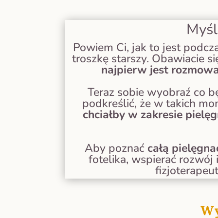
Myśl
Powiem Ci, jak to jest podcz
troszkę starszy. Obawiacie s
najpierw jest rozmowa
Teraz sobie wyobraź co bę
podkreślić, że w takich m
chciałby w zakresie pielęg
Aby poznać
całą pielęgna
fotelika, wspierać rozwój 
fizjoterapeu
Wy