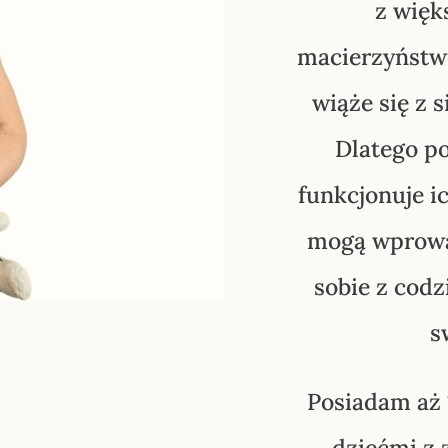
z więk
………………………………………
macierzyństw
gggggggggggggggggg
gggggggggggggggggggg
wiąże się z 
gggggggggggggggggggg
gggggggggggggggggggg
Dlatego p
funkcjonuje ic
mogą wprowad
sobie z codz
s
Posiadam aż 
dziećmi z