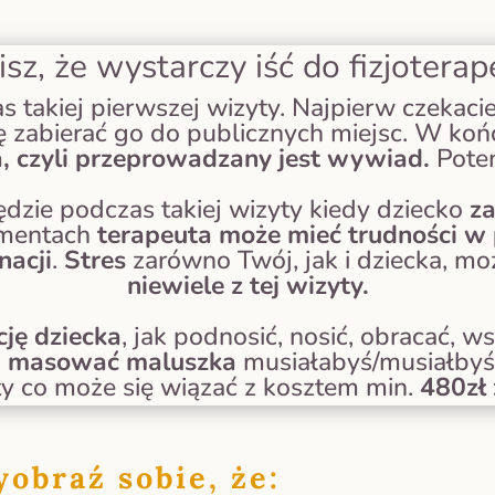
isz, że wystarczy iść do fizjoterap
as takiej pierwszej wizyty. Najpierw czekaci
ię zabierać go do publicznych miejsc. W końc
, czyli przeprowadzany jest wywiad.
Pot
dzie podczas takiej wizyty kiedy dziecko
za
omentach
terapeuta może mieć trudności w 
nacji
.
Stres
zarówno Twój, jak i dziecka, mo
niewiele z tej wizyty.
cję dziecka
, jak podnosić, nosić, obracać, 
i
masować maluszka
musiałabyś/musiałbyś 
ty co może się wiązać z kosztem min.
480zł 
obraź sobie, że: