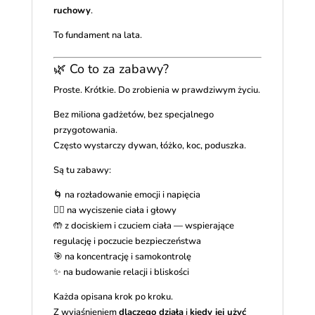
ruchowy
.
To fundament na lata.
🌿 Co to za zabawy?
Proste. Krótkie. Do zrobienia w prawdziwym życiu.
Bez miliona gadżetów, bez specjalnego
przygotowania.
Często wystarczy dywan, łóżko, koc, poduszka.
Są tu zabawy:
🌀 na rozładowanie emocji i napięcia
🧘‍♀️ na wyciszenie ciała i głowy
🤲 z dociskiem i czuciem ciała — wspierające
regulację i poczucie bezpieczeństwa
🎯 na koncentrację i samokontrolę
✨ na budowanie relacji i bliskości
Każda opisana krok po kroku.
Z wyjaśnieniem
dlaczego działa
i
kiedy jej użyć