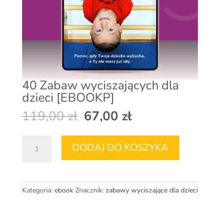
40 Zabaw wyciszających dla
dzieci [EBOOKP]
Pierwotna
Aktualna
119,00
zł
67,00
zł
cena
cena
wynosiła:
wynosi:
ilość
119,00 zł.
67,00 zł.
DODAJ DO KOSZYKA
40
Zabaw
wyciszających
dla
Kategoria:
ebook
Znacznik:
zabawy wyciszające dla dzieci
dzieci
[EBOOKP]