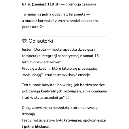
67 zł (zamiast 119 zł)
— promocja czasowa
To mniej niż jedna godzina z terapeutą —
a możesz korzystać z tych narzędzi codziennie,
przez lata 💛
💬 Od autorki
Jestem Dorota — fizjoterapeutka dziecięca i
terapeutka integracji sensorycznej z ponad 15-
letnim doświadczeniem.
Pracuję z dziećmi, które łatwo się przeciążają,
„wybuchają” i trudno im wyciszyć emocje.
Ten e-book powstał, bo widzę, jak bardzo rodzice
potrzebują
konkretnych rozwiązań
, a nie oceniania
i rad w stylu „uspokój go” 🙄
Chcę, żebyś miała narzędzia, które naprawdę
działają.
I żeby rodzicielstwo było
łatwiejsze, spokojniejsze
i pełne bliskości
.