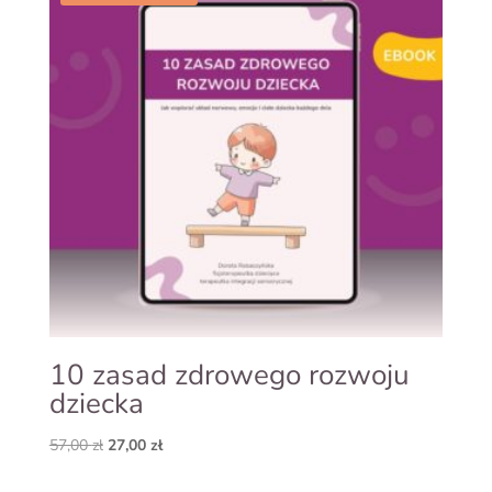
10 zasad zdrowego rozwoju
dziecka
Pierwotna
Aktualna
57,00
zł
27,00
zł
cena
cena