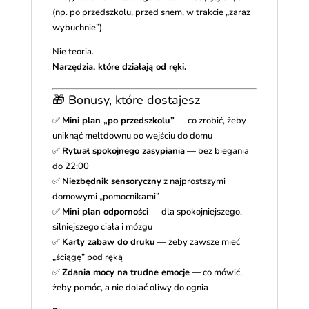
(np. po przedszkolu, przed snem, w trakcie „zaraz
wybuchnie”).
Nie teoria.
Narzędzia, które działają od ręki.
🎁 Bonusy, które dostajesz
✅
Mini plan „po przedszkolu”
— co zrobić, żeby
uniknąć meltdownu po wejściu do domu
✅
Rytuał spokojnego zasypiania
— bez biegania
do 22:00
✅
Niezbędnik sensoryczny
z najprostszymi
domowymi „pomocnikami”
✅
Mini plan odporności
— dla spokojniejszego,
silniejszego ciała i mózgu
✅
Karty zabaw do druku
— żeby zawsze mieć
„ściągę” pod ręką
✅
Zdania mocy na trudne emocje
— co mówić,
żeby pomóc, a nie dolać oliwy do ognia