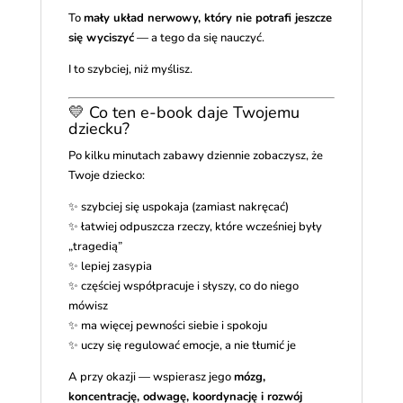
To
mały układ nerwowy, który nie potrafi jeszcze
się wyciszyć
— a tego da się nauczyć.
I to szybciej, niż myślisz.
💛 Co ten e-book daje Twojemu
dziecku?
Po kilku minutach zabawy dziennie zobaczysz, że
Twoje dziecko:
✨ szybciej się uspokaja (zamiast nakręcać)
✨ łatwiej odpuszcza rzeczy, które wcześniej były
„tragedią”
✨ lepiej zasypia
✨ częściej współpracuje i słyszy, co do niego
mówisz
✨ ma więcej pewności siebie i spokoju
✨ uczy się regulować emocje, a nie tłumić je
A przy okazji — wspierasz jego
mózg,
koncentrację, odwagę, koordynację i rozwój