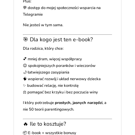
Plus:
💬 dostęp do mojej społeczności wsparcia na
Telegramie
Nie jesteś w tym sama.
🎯 Dla kogo jest ten e-book?
Dla rodzica, który chce:
💕 mniej dram, więcej współpracy
😌 spokojniejszych poranków i wieczorów
🌙 łatwiejszego zasypiania
🧠 wspierać rozwój i układ nerwowy dziecka
✨ budować relację, nie kontrolę
⚖️ pomagać bez krzyku i bez poczucia winy
I który potrzebuje
prostych, jasnych narzędzi
, a
nie 50 teorii parentingowych.
🔥 Ile to kosztuje?
📦 E-book + wszystkie bonusy