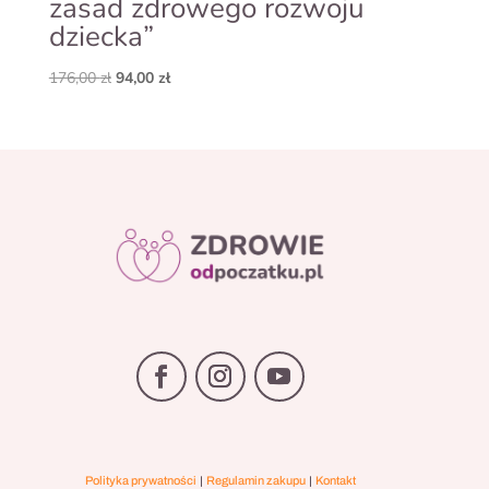
zasad zdrowego rozwoju
dziecka”
Pierwotna
Aktualna
176,00
zł
94,00
zł
cena
cena
wynosiła:
wynosi:
176,00 zł.
94,00 zł.
|
|
Polityka prywatności
Regulamin zakupu
Kontakt