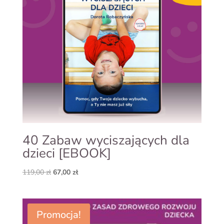
40 Zabaw wyciszających dla
dzieci [EBOOK]
Pierwotna
Aktualna
119,00
zł
67,00
zł
cena
cena
wynosiła:
wynosi:
119,00 zł.
67,00 zł.
Promocja!