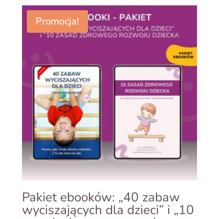
wynosiła:
wynosi:
57,00 zł.
27,00 zł.
Promocja!
Pakiet ebooków: „40 zabaw
wyciszających dla dzieci” i „10