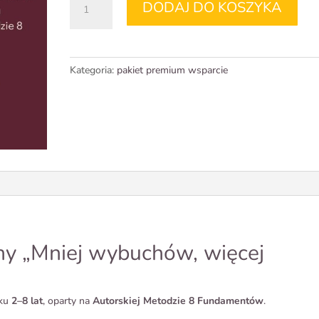
DODAJ DO KOSZYKA
Mniej
wybuchów,
więcej
współpracy.
Kategoria:
pakiet premium wsparcie
Program
dla
mam
8
tygodni:
2
płatności
y „Mniej wybuchów, więcej
eku
2–8 lat
, oparty na
Autorskiej Metodzie 8 Fundamentów
.