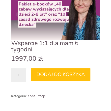
Wsparcie 1:1 dla mam 6
tygodni
1997,00
zł
ilość
DODAJ DO KOSZYKA
Wsparcie
1:1
dla
mam
Kategoria:
Konsultacje
6
tygodni