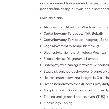
doświadczenia, które pomoże Ci w pełni zro
jednocześnie dbając o Twoje dobre samopocz
Moje szkolenia:
Absolwentka Akademii Wychowania Fizycz
Certyfikowany Terapeuta Ndt-Bobath
Certyfikowany Terapeuta Integracji Sens
Zoga Movement w terapii niemowląt
Diagnostyka niemowląt metodą Prechtl’a
Stopa dziecka. Diagnostyka i terapia
Osteopatyczne zabiegi lecznicze w pediatri
Stawy skroniowo-żuchwowe. Diagnostyka i
Neurosensomotoryczna Integracja Odruc
Ocena neurorozwojowa dziecka i przykład
Terapia w zakresie zastosowania ortezy d
Trening umiejętności społecznych (TUS): 
Kinesiology Taping