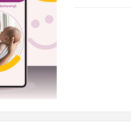
Kategoria:
Kurs online
Zna
online dla rodziców niemowl