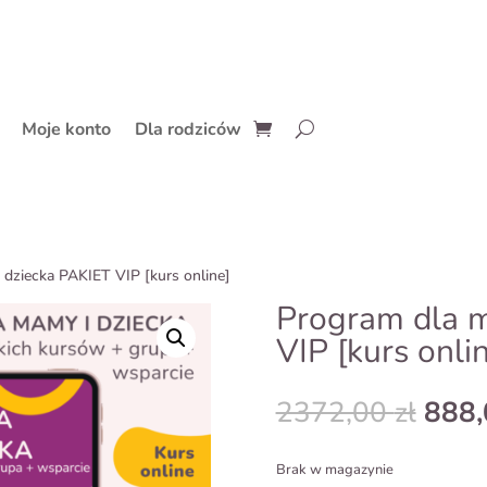
Moje konto
Dla rodziców
 dziecka PAKIET VIP [kurs online]
Program dla m
VIP [kurs onli
Pier
2372,00
zł
888
cena
wyno
Brak w magazynie
2372