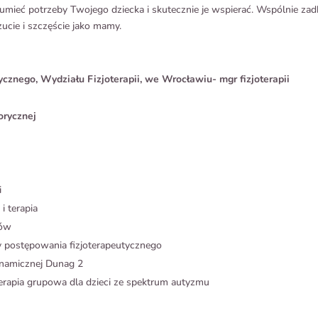
zumieć potrzeby Twojego dziecka i skutecznie je wspierać. Wspólnie za
ucie i szczęście jako mamy.
nego, Wydziału Fizjoterapii, we Wrocławiu- mgr fizjoterapii
orycznej
i
 terapia
hów
y postępowania fizjoterapeutycznego
ynamicznej Dunag 2
terapia grupowa dla dzieci ze spektrum autyzmu