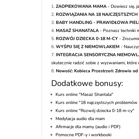
ZAOPIEKOWANA MAMA
- Dowiesz się, j
ROZWIĄZANIA NA 18 NAJCZĘSTSZYC
BABY HANDLING - PRAWIDŁOWA PIE
MASAŻ SHANATALA
- Poznasz techniki 
ROZWÓJ DZIECKA 0-18 M-CY
- Zrozumi
WYŚPIJ SIĘ Z NIEMOWLAKIEM
- Nauczys
INTEGRACJA SENSORYCZNA NIEMOWL
skutecznie radzić sobie z wyzwaniami, które
Nowość: Kobieca Przestrzeń: Zdrowie od
Dodatkowe bonusy:
Kurs online "Masaż Shantala"
Kurs online "18 najczęstszych problemów
Kurs online "Rozwój dziecka 0-18 m-cy"
Medytacja audio dla mam
Afirmacje dla mamy (audio i PDF)
Pomocne PDF-y i workbooki