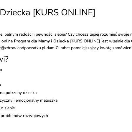
 Dziecka [KURS ONLINE]
, pełnym radości i pewności siebie? Czy chcesz lepiej rozumieć swoje
 online
Program dla Mamy i Dziecka
[KURS ONLINE] jest właśnie dla Cie
t@zdrowieodpoczatku.pl dam Ci rabat pomniejszający kwotę zamówieni
wi?
ko
a
na potrzeby dziecka
izyczny i emocjonalny maluszka
 o siebie
ch problemów rozwojowych