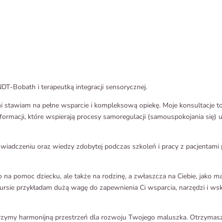
NDT-Bobath i terapeutką integracji sensorycznej.
 stawiam na pełne wsparcie i kompleksową opiekę. Moje konsultacje to ni
ormacji, które wspierają procesy samoregulacji (samouspokojania się) u 
oświadczeniu oraz wiedzy zdobytej podczas szkoleń i pracy z pacjentami
o na pomoc dziecku, ale także na rodzinę, a zwłaszcza na Ciebie, jako 
ursie przykładam dużą wagę do zapewnienia Ci wsparcia, narzędzi i wsk
rzymy harmonijną przestrzeń dla rozwoju Twojego maluszka. Otrzymasz 