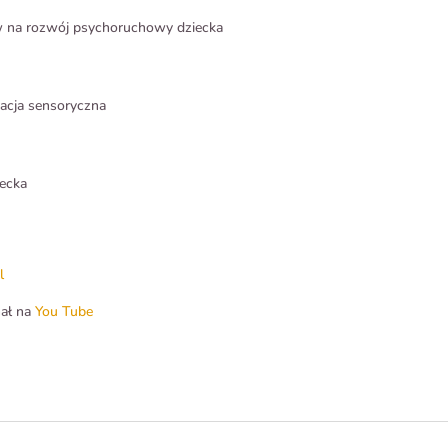
yw na rozwój psychoruchowy dziecka
acja sensoryczna
iecka
l
nał na
You Tube