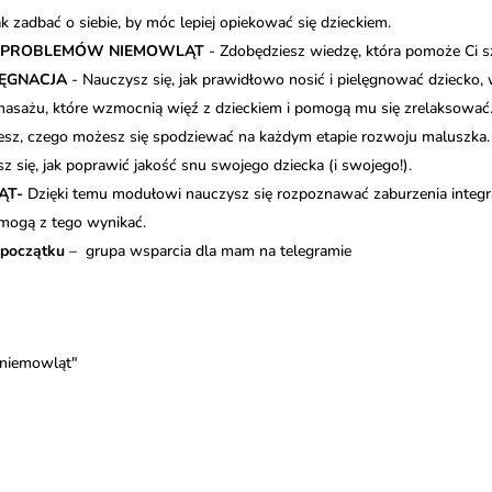
ak zadbać o siebie, by móc lepiej opiekować się dzieckiem.
H PROBLEMÓW NIEMOWLĄT
- Zdobędziesz wiedzę, która pomoże Ci 
LĘGNACJA
- Nauczysz się, jak prawidłowo nosić i pielęgnować dziecko, 
masażu, które wzmocnią więź z dzieckiem i pomogą mu się zrelaksować
esz, czego możesz się spodziewać na każdym etapie rozwoju maluszka.
z się, jak poprawić jakość snu swojego dziecka (i swojego!).
ĄT-
Dzięki temu modułowi nauczysz się rozpoznawać zaburzenia integracj
 mogą z tego wynikać.
 początku
– grupa wsparcia dla mam na telegramie
 niemowląt"