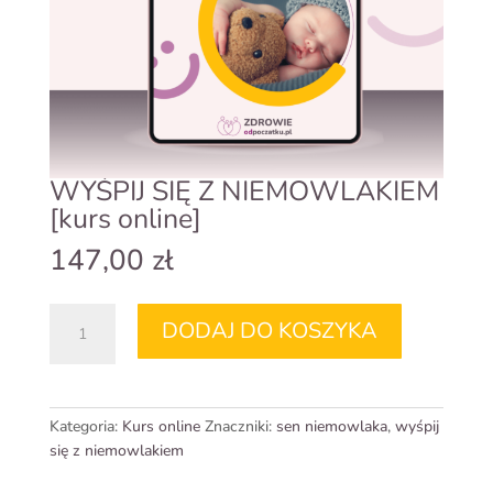
WYŚPIJ SIĘ Z NIEMOWLAKIEM
[kurs online]
147,00
zł
ilość
DODAJ DO KOSZYKA
WYŚPIJ
SIĘ
Z
NIEMOWLAKIEM
Kategoria:
Kurs online
Znaczniki:
sen niemowlaka
,
wyśpij
[kurs
się z niemowlakiem
online]